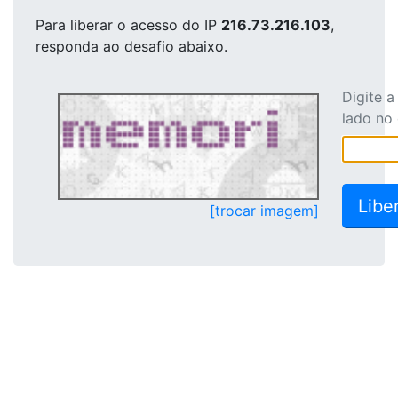
Para liberar o acesso
do IP
216.73.216.103
,
responda ao desafio abaixo.
Digite 
lado no
[trocar imagem]